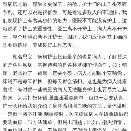
察病房之后，感触又更深了，的确，护士们的工作很零碎
杂乱。还可以说是很低微，可是透过多数人的不理解，我
们发现护士有着其独特的魅力，医院不可能没有护士，这
就说明了护士的重要性。医生离不开护士，病人离不开护
士，整个环境都离不开护士。因此，我们应该树立正确的
职业道德观，养成良好工作态度。
顾名思义，病房护士接触最多的也是病人，了解甚深
的是各种疾病，掌握透彻的是各种基础护理操作，如：铺
床，老师说了，铺床一定要平整，病人才能睡个安稳觉，
床铺不是每天都换，但每天都会清扫。这也是为病人健康
着想，有时候一些病重的病人无法翻身护士也要尽力让其
翻身，为其打扫床铺;量血压看似简单，但也一定要认真，
护士长还给我们介绍了量体温和测血糖的方法，量体温时
一定擦干腋下汗液;测血糖时，医院糖尿病人在饭前饭后都
要测血糖，虽方法简单，但易出问题，比如，指尖消毒，
测血糖时一针见血，干脆利落，否则病人很痛苦。他们每