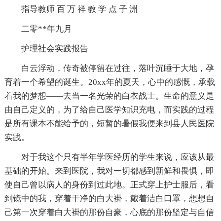
指导教师 百 万 祥 教 学 点 子 洲
二零**年九月
护理社会实践报告
白云浮动，传奇被停留在过往，落叶沉睡于大地，孕
育着一个希望的诞生。20xx年的夏天，心中的感慨，承载
着我的梦想——去当一名光荣的白衣战士。生命的意义是
由自己定义的，为了给自己医学知识充电，而实践的过程
是所有课本不能给予的，短暂的暑假我便来到县人民医院
实践。
对于我这个只有半年学医经历的学生来说，应该从最
基础的开始。来到医院，我对一切都感到新鲜和畏惧，即
使自己曾以病人的身份到过此地。正式穿上护士服后，看
到镜中的我，穿着干净的白大褂，戴着洁白口罩，想想自
己第一次穿着白大褂的那份自豪，心底的那份坚定与自信