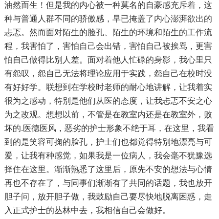
油然而生！但是我的内心被一种莫名的自豪感充斥着，这
种与普通人群不同的骄傲感，早已掩盖了内心澎湃欲出的
忐忑。然而面对陌生的脸孔、陌生的环境和陌生的工作流
程，我害怕了，害怕自己会出错，害怕自己被挨骂，更害
怕自己做得比别人差。面对着他人忙碌的身影，我心里只
有怨叹，怨自己无法将理论应用于实践，怨自己在校时没
有好好学。联想到在学校时老师的耐心地讲解，让我着实
很为之感动，特别是他们从医的态度，让我忐忑不安之心
为之改观。想想以前，不管是在教室内还是在教室外，败
坏的.医德医风，恶劣的护士形象不绝于耳，在这里，我看
到的是笑容可掬的脸孔，护士们也都觉得特别地漂亮与可
爱，让我有种感觉，如果我是一位病人，我会毫不犹豫选
择住在这里。渐渐熟悉了这里后，原先不安的想法与心情
再也不存在了，与同事们渐渐有了共同的话题，我也放开
胆子问，放开胆子做，我鼓励自己要尽快地脱离困惑，走
入正式护士的丛林中去，我相信自己会做好。