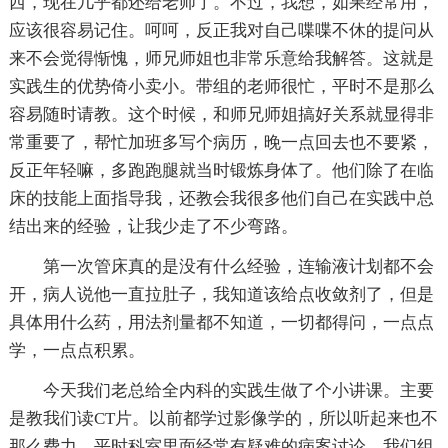
西，现在几乎都还给老师了。不过，我想，如果经常用，
应该很容易记住。呵呵，反正我对自己喋喋不休的提问从
来不会觉得惭愧，师兄师姐也非常乐意给我解答。这就是
实践生的优势倚小卖小。带组的老师很忙，平时不是那么
容易随时请教。这个时候，和师兄师姐搞好关系就显得非
常重要了，帮忙加班多写个病历，晚一点回去也不要紧，
反正年轻嘛，多跑跑腿就当时锻炼身体了。他们除了在临
床的技能上面指导我，还教会我很多他们自己在实践中总
结出来的经验，让我少走了不少弯路。
第一次管床真的是没有什么经验，连输液计划都不会
开，病人说他一直拉肚子，我知道该给点收敛剂了，但是
具体用什么药，用法剂量都不知道，一切都得问，一点点
学，一点点积累。
今天我们老总给全内科的实践生做了个小讲课。主要
是教我们读CT片。以前都学过影像学的，所以听起来也不
那么费力。平时科室里面经常有疑难的病案讨论，我们组