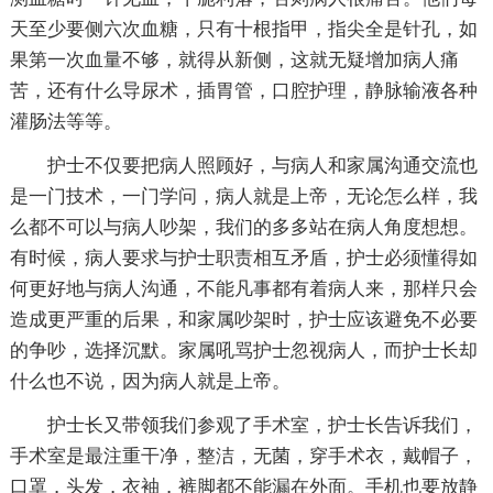
天至少要侧六次血糖，只有十根指甲，指尖全是针孔，如
果第一次血量不够，就得从新侧，这就无疑增加病人痛
苦，还有什么导尿术，插胃管，口腔护理，静脉输液各种
灌肠法等等。
护士不仅要把病人照顾好，与病人和家属沟通交流也
是一门技术，一门学问，病人就是上帝，无论怎么样，我
么都不可以与病人吵架，我们的多多站在病人角度想想。
有时候，病人要求与护士职责相互矛盾，护士必须懂得如
何更好地与病人沟通，不能凡事都有着病人来，那样只会
造成更严重的后果，和家属吵架时，护士应该避免不必要
的争吵，选择沉默。家属吼骂护士忽视病人，而护士长却
什么也不说，因为病人就是上帝。
护士长又带领我们参观了手术室，护士长告诉我们，
手术室是最注重干净，整洁，无菌，穿手术衣，戴帽子，
口罩，头发，衣袖，裤脚都不能漏在外面。手机也要放静