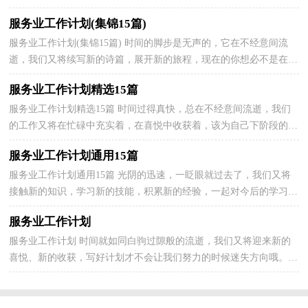
了。什么样的计划才是有效的呢？以下是小编为大家收集的...
服务业工作计划(集锦15篇)
服务业工作计划(集锦15篇) 时间的脚步是无声的，它在不经意间流
逝，我们又将续写新的诗篇，展开新的旅程，现在的你想必不是在做
计划，就是在准备做计划吧。相信许多人会觉得计划很难...
服务业工作计划精选15篇
服务业工作计划精选15篇 时间过得真快，总在不经意间流逝，我们
的工作又将在忙碌中充实着，在喜悦中收获着，该为自己下阶段的学
习制定一个计划了。那么计划怎么拟定才能发挥它最大...
服务业工作计划通用15篇
服务业工作计划通用15篇 光阴的迅速，一眨眼就过去了，我们又将
接触新的知识，学习新的技能，积累新的经验，一起对今后的学习做
个计划吧。相信大家又在为写计划犯愁了？以下是小编整理...
服务业工作计划
服务业工作计划 时间就如同白驹过隙般的流逝，我们又将迎来新的
喜悦、新的收获，写好计划才不会让我们努力的时候迷失方向哦。计
划到底怎么拟定才合适呢？下面是小编为大家整理的...