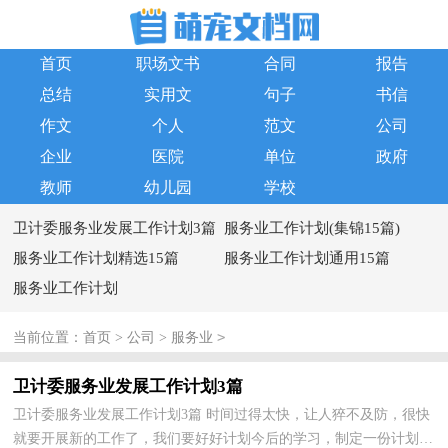
首页
职场文书
合同
报告
总结
实用文
句子
书信
作文
个人
范文
公司
企业
医院
单位
政府
教师
幼儿园
学校
卫计委服务业发展工作计划3篇
服务业工作计划(集锦15篇)
服务业工作计划精选15篇
服务业工作计划通用15篇
服务业工作计划
>
当前位置：
首页
>
公司
>
服务业
卫计委服务业发展工作计划3篇
卫计委服务业发展工作计划3篇 时间过得太快，让人猝不及防，很快
就要开展新的工作了，我们要好好计划今后的学习，制定一份计划