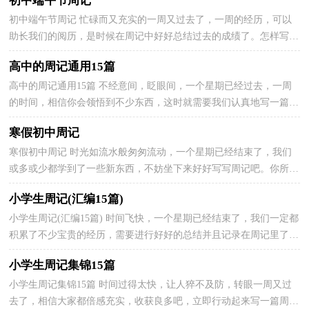
初中端午节周记
初中端午节周记 忙碌而又充实的一周又过去了，一周的经历，可以
助长我们的阅历，是时候在周记中好好总结过去的成绩了。怎样写好
周记呢?下面是小编整理的初中端午节周记，希望对大家...
高中的周记通用15篇
高中的周记通用15篇 不经意间，眨眼间，一个星期已经过去，一周
的时间，相信你会领悟到不少东西，这时就需要我们认真地写一篇周
记了。在写之前，要先考虑好内容和结构喔！以下是小编帮大...
寒假初中周记
寒假初中周记 时光如流水般匆匆流动，一个星期已经结束了，我们
或多或少都学到了一些新东西，不妨坐下来好好写写周记吧。你所见
过的周记应该是什么样的？以下是小编帮大家整理的寒...
小学生周记(汇编15篇)
小学生周记(汇编15篇) 时间飞快，一个星期已经结束了，我们一定都
积累了不少宝贵的经历，需要进行好好的总结并且记录在周记里了。
相信许多人会觉得周记很难写吧，以下是小编收集整...
小学生周记集锦15篇
小学生周记集锦15篇 时间过得太快，让人猝不及防，转眼一周又过
去了，相信大家都倍感充实，收获良多吧，立即行动起来写一篇周记