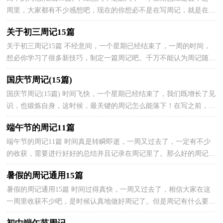
周里，大家都有不少感想吧，现在的你想必不是在写周记，就是在准
备写周记吧。为了让您不再为写周记头疼，以下是小编收集...
关于初三周记15篇
关于初三周记15篇 不经意间，一个星期已经结束了，一周的时间，
想必你学习了很多新技巧，制定一篇周记吧。千万不能认为周记随便
应付就可以，下面是小编为大家整理的关于初三周记，欢迎...
国庆节周记(15篇)
国庆节周记(15篇) 时间飞快，一个星期已经结束了，我们既增长了见
识，也锻炼自身，这时候，最关键的周记怎么能落下！在写之前，要
先考虑好内容和结构喔！下面是小编收集整理的国庆节周记，欢...
端午节的周记11篇
端午节的周记11篇 时间真是转瞬即逝，一周又过去了，一定有不少
的收获，需要进行好好的总结并且记录在周记里了。那么好的周记是
什么样的呢？以下是小编为大家收集的端午节的周记，欢...
暑假的周记通用15篇
暑假的周记通用15篇 时间过得真快，一周又过去了，相信大家在这
一周里收获不少吧，是时候认真地做好周记了。但是周记有什么要求
呢？下面是小编为大家整理的暑假的周记，欢迎阅读，希望...