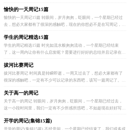
吧。相信许多人会觉得周记很难写吧，以下是小编收集整理...
愉快的一天周记15篇
愉快的一天周记15篇 转眼间，岁月匆匆，眨眼间，一个星期已经过
去，想必大家都有了很深的感触吧，现在的你想必不是在写周记，就
是在准备写周记吧。那么写周记需要注意哪些问题呢？下面是...
学生的周记精选15篇
学生的周记精选15篇 时光如流水般匆匆流动，一个星期已经结束
了，这一周内让你有什么启发呢？需要进行好好的总结并且记录在周
记里了。一起来参考周记是怎么写的吧，以下是小编精心...
拔河比赛周记
拔河比赛周记 时间真是转瞬即逝，一周又过去了，想必大家都有了
很深的感触吧，一定有不少可以记录的东西吧，该写一篇周记了。那
么写周记需要注意哪些问题呢？以下是小编为大家收集的...
关于高一的周记
关于高一的周记 转眼间，岁月匆匆，眨眼间，一个星期已经过去，
这一小段时间里，我们一定有不少所感所惑吧，不如趁现在好好写一
篇周记。千万不能认为周记随便应付就可以，以下是小编为大...
开学的周记(集锦15篇)
开学的周记(集锦15篇) 不经意间，一个星期已经结束了，我们或多或