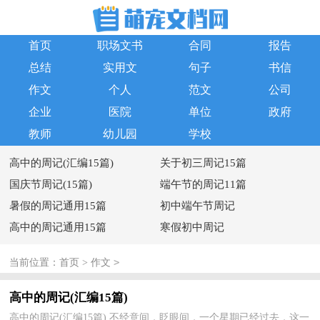
首页
职场文书
合同
报告
总结
实用文
句子
书信
作文
个人
范文
公司
企业
医院
单位
政府
教师
幼儿园
学校
高中的周记(汇编15篇)
关于初三周记15篇
国庆节周记(15篇)
端午节的周记11篇
暑假的周记通用15篇
初中端午节周记
高中的周记通用15篇
寒假初中周记
>
当前位置：
首页
>
作文
高中的周记(汇编15篇)
高中的周记(汇编15篇) 不经意间，眨眼间，一个星期已经过去，这一