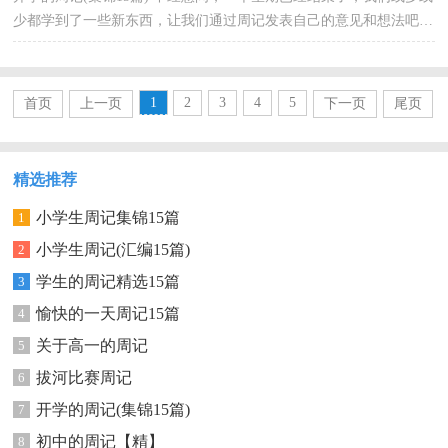
少都学到了一些新东西，让我们通过周记发表自己的意见和想法吧。
什么样的周记才是好的周记呢？下面是小编整理的开...
1
2
3
4
5
首页
上一页
下一页
尾页
精选推荐
小学生周记集锦15篇
1
小学生周记(汇编15篇)
2
学生的周记精选15篇
3
愉快的一天周记15篇
4
关于高一的周记
5
拔河比赛周记
6
开学的周记(集锦15篇)
7
初中的周记【精】
8