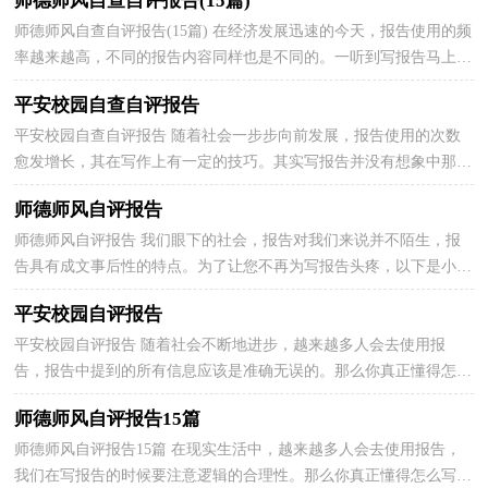
师德师风自查自评报告(15篇)
师德师风自查自评报告(15篇) 在经济发展迅速的今天，报告使用的频
率越来越高，不同的报告内容同样也是不同的。一听到写报告马上头
昏脑涨？下面是小编为大家收集的师德师风自查自...
平安校园自查自评报告
平安校园自查自评报告 随着社会一步步向前发展，报告使用的次数
愈发增长，其在写作上有一定的技巧。其实写报告并没有想象中那么
难，下面是小编帮大家整理的平安校园自查自评报告，...
师德师风自评报告
师德师风自评报告 我们眼下的社会，报告对我们来说并不陌生，报
告具有成文事后性的特点。为了让您不再为写报告头疼，以下是小编
帮大家整理的师德师风自评报告，欢迎阅读与收藏。 师...
平安校园自评报告
平安校园自评报告 随着社会不断地进步，越来越多人会去使用报
告，报告中提到的所有信息应该是准确无误的。那么你真正懂得怎么
写好报告吗？下面是小编帮大家整理的平安校园自评报...
师德师风自评报告15篇
师德师风自评报告15篇 在现实生活中，越来越多人会去使用报告，
我们在写报告的时候要注意逻辑的合理性。那么你真正懂得怎么写好