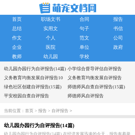
首页
职场文书
合同
报告
总结
实用文
句子
书信
作文
个人
范文
公司
企业
医院
单位
政府
教师
幼儿园
学校
幼儿园办园行为自评报告(14篇)
小学综合督导评估自评报告
义务教育均衡发展自评报告10
义务教育均衡发展自评报告
篇
绿色社区创建自评报告(15篇)
师德师风自查自评报告(15篇)
平安校园自查自评报告
师德师风自评报告
>
当前位置：
首页
>
报告
>
自评报告
幼儿园办园行为自评报告(14篇)
幼儿园办园行为自评报告(14篇) 在经济发展迅速的今天，报告有着举