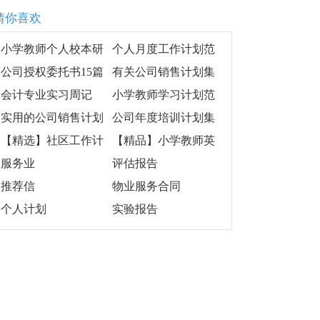
猜你喜欢
小学教师个人校本研
个人月度工作计划范
修计划(11篇)
文
公司授权委托书15篇
有关公司销售计划集
锦8篇
会计专业实习周记
小学教师学习计划范
文汇总6篇
实用的公司销售计划
公司年度培训计划集
模板六篇
合十篇
【精选】社区工作计
【精品】小学教师英
划汇总6篇
语工作计划3篇
服务业
评估报告
推荐信
物业服务合同
个人计划
实验报告