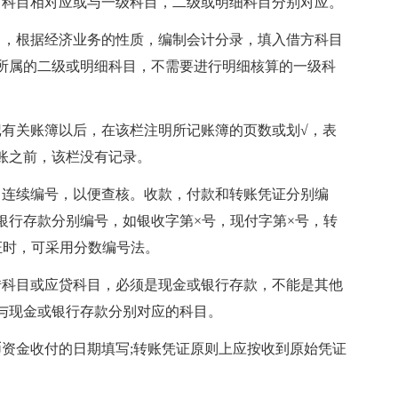
方科目相对应或与一级科目，二级或明细科目分别对应。
目，根据经济业务的性质，编制会计分录，填入借方科目
所属的二级或明细科目，不需要进行明细核算的一级科
记有关账簿以后，在该栏注明所记账簿的页数或划√，表
账之前，该栏没有记录。
当连续编号，以便查核。收款，付款和转账凭证分别编
银行存款分别编号，如银收字第×号，现付字第×号，转
证时，可采用分数编号法。
借科目或应贷科目，必须是现金或银行存款，不能是其他
与现金或银行存款分别对应的科目。
币资金收付的日期填写;转账凭证原则上应按收到原始凭证
。