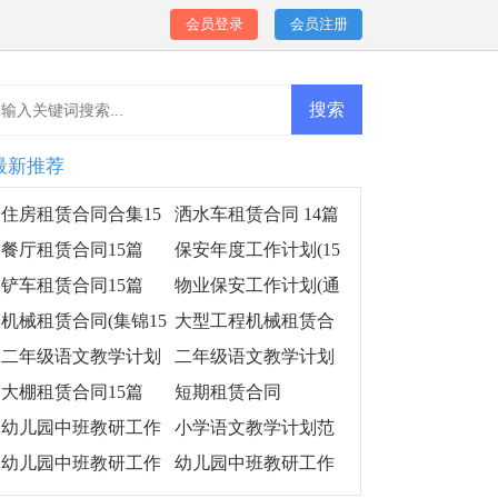
会员登录
会员注册
最新推荐
住房租赁合同合集15
洒水车租赁合同 14篇
篇
餐厅租赁合同15篇
保安年度工作计划(15
篇)
铲车租赁合同15篇
物业保安工作计划(通
用15篇)
机械租赁合同(集锦15
大型工程机械租赁合
篇)
同
二年级语文教学计划
二年级语文教学计划
范文汇编15篇
范文(15篇)
大棚租赁合同15篇
短期租赁合同
幼儿园中班教研工作
小学语文教学计划范
计划
文(15篇)
幼儿园中班教研工作
幼儿园中班教研工作
计划集合14篇
计划集锦14篇