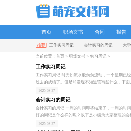
首页
职场文书
合同
报告
推荐
工作实习周记
会计实习的周记
大学
单位
政府
教师
幼儿园
>
当前位置：
首页
>
职场文书
>
实习周记
篇
会计实习周记(集合15篇)
工作实习周记
工作实习周记 时光如流水般匆匆流动，一个星期已
过去的成绩了。但是却发现不知道该写些什么，下面是
2025-03-27
会计实习的周记
会计实习的周记 一周的时间即将结束了，一周的时
好的周记是什么样的呢？以下是小编为大家整理的会计
2025-03-27