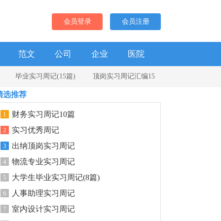
会员登录
会员注册
范文
公司
企业
医院
毕业实习周记(15篇)
顶岗实习周记汇编15
精选推荐
财务实习周记10篇
1
实习优秀周记
2
出纳顶岗实习周记
3
物流专业实习周记
4
大学生毕业实习周记(8篇)
5
人事助理实习周记
6
室内设计实习周记
7