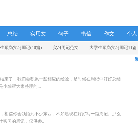
总结
实用文
句子
书信
作文
个人
生顶岗实习周记(10篇)
实习周记范文
大学生顶岗实习周记11篇
学校
经结束了，我们会积累一些相应的经验，是时候在周记中好好总结
小编帮大家整理的...
间，相信你会领悟到不少东西，不如趁现在好好写一篇周记。那么
实习的周记，仅供参...