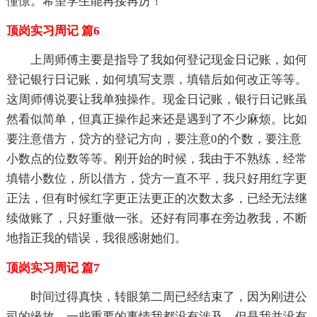
憧憬。希望学生能再接再厉！
顶岗实习周记 篇6
上周师傅主要是指导了我如何登记现金日记账，如何
登记银行日记账，如何填写支票，填错后如何改正等等。
这周师傅说要让我单独操作。现金日记账，银行日记账虽
然看似简单，但真正操作起来还是遇到了不少麻烦。比如
要注意借方，贷方的登记方向，要注意0的个数，要注意
小数点的位数等等。刚开始的时候，我由于不熟练，经常
填错小数位，所以借方，贷方一直不平，我只好用红字更
正法，但有时候红字更正法更正的次数太多，已经无法继
续做账了，只好重做一张。还好有同事在旁边教我，不断
地指正我的错误，我很感谢她们。
顶岗实习周记 篇7
时间过得真快，转眼第二周已经结束了，因为刚进公
司的缘故，一些重要的事情我都没有涉及，但是我并没有